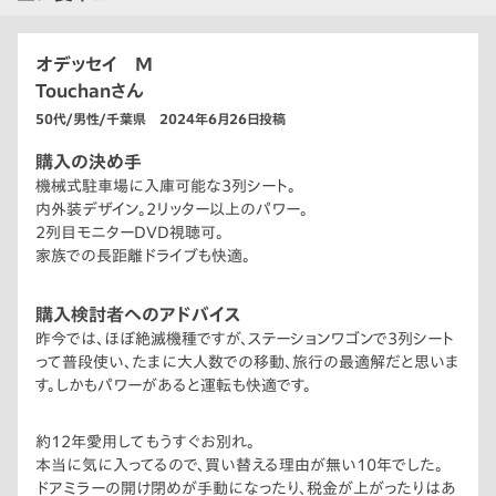
オデッセイ M
Touchanさん
50代/男性/千葉県 2024年6月26日投稿
購入の決め手
機械式駐車場に入庫可能な3列シート。
内外装デザイン。2リッター以上のパワー。
2列目モニターDVD視聴可。
家族での長距離ドライブも快適。
購入検討者へのアドバイス
昨今では、ほぼ絶滅機種ですが、ステーションワゴンで3列シート
って普段使い、たまに大人数での移動、旅行の最適解だと思いま
す。しかもパワーがあると運転も快適です。
約12年愛用してもうすぐお別れ。
本当に気に入ってるので、買い替える理由が無い10年でした。
ドアミラーの開け閉めが手動になったり、税金が上がったりはあ