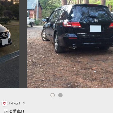
いいね！
3
正に愛車!!