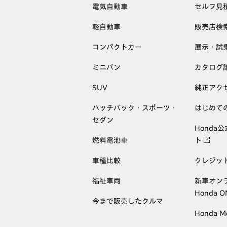
電気自動車
セルフ見
軽自動車
販売店検
コンパクトカー
展示・試
ミニバン
カタログ
SUV
純正アク
ハッチバック・スポーツ・
はじめて
セダン
Honda
燃料電池車
ト
車種比較
クレジッ
福祉車両
新車オン
Honda 
今まで販売したクルマ
Honda M