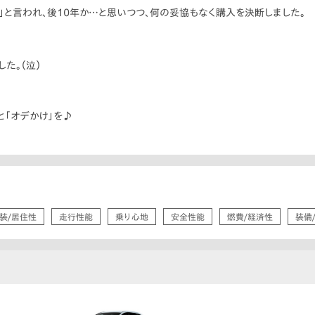
」と言われ、後10年か…と思いつつ、何の妥協もなく購入を決断しました。
た。（泣）
と「オデかけ」を♪
装/居住性
走行性能
乗り心地
安全性能
燃費/経済性
装備