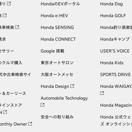
積り
HondaのEVポータル
Honda Dog
索
Honda e:HEV
Honda GOLF
乗車検索
Honda SENSING
Honda釣り倶楽
請求
Honda CONNECT
Hondaキャンプ
セサリー
Google 搭載
USER'S VOICE
のクルマ購入
東京オートサロン
Honda Kids
公式中古車検索サイ
大阪オートメッセ
SPORTS DRIVE
Honda Design
Honda WAIGAY
ト＆カーリース
Automobile Technology
ラインストア
Honda Magazin
ON
安全への取り組み
Honda 公式ウ
onthly Owner
ズ オンラインシ