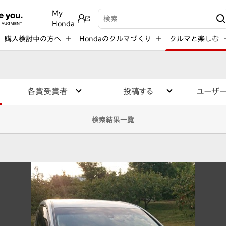
My
検索キーワード入力
Honda
購入検討中の方へ
Hondaのクルマづくり
クルマと楽しむ
各賞受賞者
投稿する
ユーザ
検索結果一覧