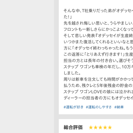
そんな中、T社乗りだった弟がオデッセイ
た！」
先を越され悔しい思いと、うらやましい
フロントも一新しさらにかっこよくなって
そして悲しい発表『オデッセイが生産終
いつかまた復活してくれるといいなと思
方に「オデッセイ終わっちゃったね。も
この返答に「とりあえず行きます！」生
担当の方とは長年の付き合い。選びそ
ステップ ワゴンも車検の年だし、10
しました。
周りは新車を注文しても時間がかかって
払うため、残クレと5年後残金の貯金の
ステップ ワゴンLOVEの娘には泣かれ
ディーラーの担当者の方にもオデッセイ、
#運転が好き
#運転のしやすさ
#納車
総合評価
★★★★★