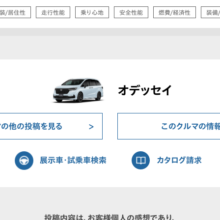
装/居住性
走行性能
乗り心地
安全性能
燃費/経済性
装備
オデッセイ
マの他の投稿を見る
このクルマの情
展示車・試乗車検索
カタログ請求
投稿内容は、お客様個人の感想であり、