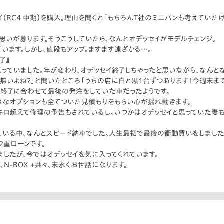
（RC4 中期）を購入。理由を聞くと「もちろんT社のミニバンも考えていた
思いが募ります。そうこうしていたら、なんとオデッセイがモデルチェンジ。
います。しかし、値段もアップ。ますます遠ざかる…。
了』
っていました。年が変わり、オデッセイ終了しちゃったと思いながら、なんと
う無いよね？」と聞いたところ「うちの店に白と黒1台ずつあります！今週末まで
産終了に合わせて最後の発注をしていた車だったようです。
うなオプションも全てついた見積もりをもらい心が揺れ動きます。
万キロ超えて修理の予告もされているし。いつかはオデッセイと思っていた妻
いる中、なんとスピード納車でした。人生最初で最後の衝動買いをしました
2重ローンです。
ましたが、今ではオデッセイを気に入ってくれています。
N-BOX +共々、末永くお世話になります。