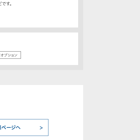
です。
/オプション
報ページへ