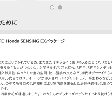
るために
E・Honda SENSING EXパッケージ
魅力にとりつかれている為、またまたオデッセイに乗り換えることになりまし
乗り換える人が少なくないと聞きますが、私も初代、3代目、5代目とオデッ
と静粛性、広々とした室内空間、使い勝手の良さなど、初代オデッセイから
用、5代目ではスライドドアが導入され、ハイブリッドモデルが加わるなど、
ャンルの中でも独自の低床技術により室内高を確保した居住快適性、低重心
です。
、四半世紀が経過しました。これからもオデッセイがオデッセイであり続けら