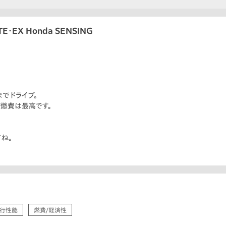
・EX Honda SENSING
でドライブ。
燃費は最高です。
ね。
行性能
燃費/経済性