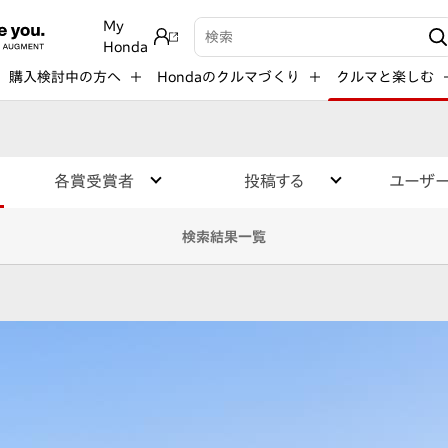
My
検索キーワード入力
Honda
購入検討中の方へ
Hondaのクルマづくり
クルマと楽しむ
各賞受賞者
投稿する
ユーザ
検索結果一覧