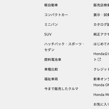
軽自動車
販売店検
コンパクトカー
展示・試
ミニバン
カタログ
SUV
純正アク
ハッチバック・スポーツ・
はじめて
セダン
Honda
燃料電池車
ト
車種比較
クレジッ
福祉車両
新車オン
Honda 
今まで販売したクルマ
Honda M
お気に入