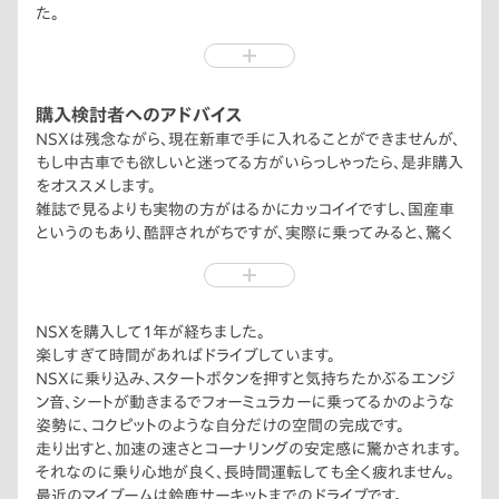
た。
初めは苦戦していましたが、ついに最強メルセデスとチャンピオ
ン争いをしている姿をみて感動し、こんな素晴らしいHondaの
車に乗りたいと再び思い、購入に至りました。
ワールドチャンピオンおめでとうございます。
購入検討者へのアドバイス
NSXは残念ながら、現在新車で手に入れることができませんが、
もし中古車でも欲しいと迷ってる方がいらっしゃったら、是非購入
をオススメします。
雑誌で見るよりも実物の方がはるかにカッコイイですし、国産車
というのもあり、酷評されがちですが、実際に乗ってみると、驚く
ほど良いクルマです。
NSXを購入して1年が経ちました。
楽しすぎて時間があればドライブしています。
NSXに乗り込み、スタートボタンを押すと気持ちたかぶるエンジ
ン音、シートが動きまるでフォーミュラカーに乗ってるかのような
姿勢に、コクピットのような自分だけの空間の完成です。
走り出すと、加速の速さとコーナリングの安定感に驚かされます。
それなのに乗り心地が良く、長時間運転しても全く疲れません。
最近のマイブームは鈴鹿サーキットまでのドライブです。