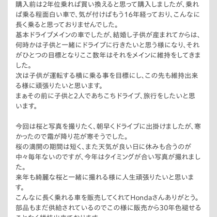
購入前は2年位乗れば買い換えると思って購入しましたが、乗れ
ば乗る程面白い車で、気が付けばもう16年経っており、こんなに
長く乗ると思っておりませんでした。
基本ドライブメインの車でしたが、結婚し子供が産まれてからは、
何時かは子供と一緒にドライブに行きたいと思う様になり、それ
がひとつの目標となりここ数年はそれをメインに維持をしてきま
した。
次は子供が運転する横に乗る事を目標にし、この先も維持出来
る様に頑張りたいと思います。
まぁその前に子供と2人であちこちドライブ、旅行をしたいと思
います。
今回は桜と写真を撮りたく、朝早くドライブに出掛けましたが、寒
かったので霜が降り花が寒そうでした。
桜の満開の期間は短く、また天気が良い日に休みも合うのが
中々毎年ないのですが、今年はタイミングが合い写真が撮れまし
た。
来年も綺麗な桜と一緒に撮れる様に人生頑張りたいと思いま
す。
こんなに長く乗れる車を販売してくれてHondaさんありがとう。
部品もまだ供給されているのでこの様に販売から30年色褪せる