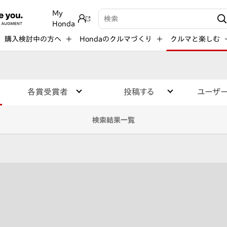
My
検索キーワード入力
Honda
購入検討中の方へ
Hondaのクルマづくり
クルマと楽しむ
各賞受賞者
投稿する
ユーザ
検索結果一覧