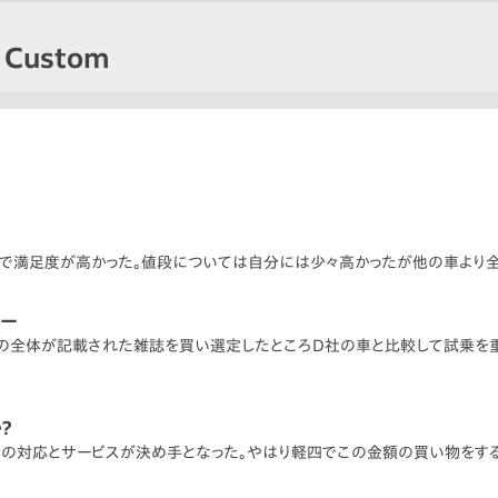
Custom
車で満足度が高かった。値段については自分には少々高かったが他の車より
リー
自動車の全体が記載された雑誌を買い選定したところD社の車と比較して試乗を重
？
内の対応とサービスが決め手となった。やはり軽四でこの金額の買い物をす