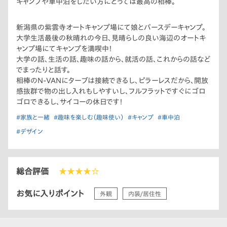
キャンプや車中泊をしたい方にとっては最高の相棒。
新潟県の紫雲寺オートキャンプ場にて娘とバースデーキャンプ。
大学生活最後の秋晴れの今日、見晴らしの良い海辺のオートキ
ャンプ場にてキャンプを満喫中！
大学の話、生活の話、趣味の話から、就活の話、これからの話など
でまったりと話す。
相棒のN-VANにターブは接続できるし、ピラーレスだから、開放
感抜群で物の出し入れもしやすいし、フルフラットですぐにゴロ
ゴロできるし、サイコーの休日です！
#家族と一緒
#趣味を楽しむ（趣味使い）
#キャンプ
#車中泊
#デザイン
総合評価
★★★★☆
お気に入りポイント
外観
内装/居住性