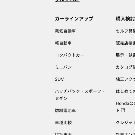
カーラインアップ
購入検討
電気自動車
セルフ見
軽自動車
販売店検
コンパクトカー
展示・試
ミニバン
カタログ
SUV
純正アク
ハッチバック・スポーツ・
はじめて
セダン
Honda
燃料電池車
ト
車種比較
クレジッ
福祉車両
新車オン