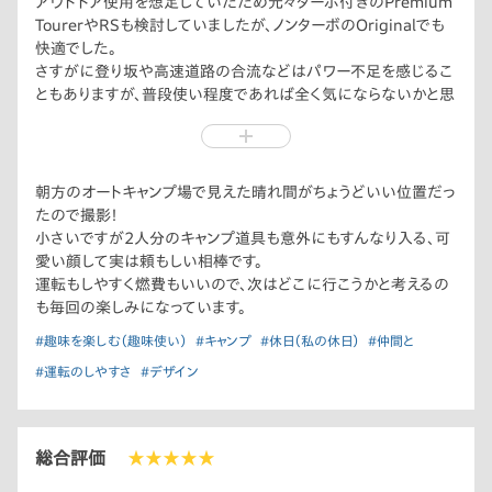
アウトドア使用を想定していたため元々ターボ付きのPremium
TourerやRSも検討していましたが、ノンターボのOriginalでも
快適でした。
さすがに登り坂や高速道路の合流などはパワー不足を感じるこ
ともありますが、普段使い程度であれば全く気にならないかと思
います。
あとはとにかくコンパクトなので運転がしやすいです！
朝方のオートキャンプ場で見えた晴れ間がちょうどいい位置だっ
たので撮影！
小さいですが2人分のキャンプ道具も意外にもすんなり入る、可
愛い顔して実は頼もしい相棒です。
運転もしやすく燃費もいいので、次はどこに行こうかと考えるの
も毎回の楽しみになっています。
#趣味を楽しむ（趣味使い）
#キャンプ
#休日（私の休日）
#仲間と
#運転のしやすさ
#デザイン
総合評価
★★★★★