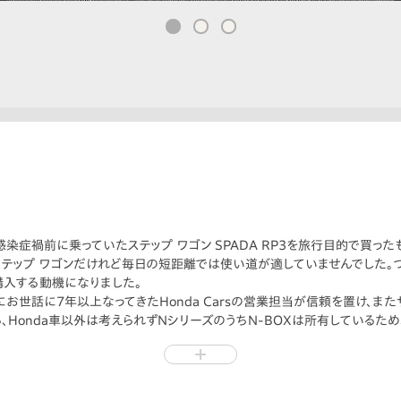
手は感染症禍前に乗っていたステップ ワゴン SPADA RP3を旅行目的で買っ
ステップ ワゴンだけれど毎日の短距離では使い道が適していませんでした。
購入する動機になりました。
で、特にお世話に7年以上なってきたHonda Carsの営業担当が信頼を置け、
Honda車以外は考えられずNシリーズのうちN-BOXは所有しているため
り良いと聞いていたため、スタイリングも可愛いとかっこよさをもつN-ONEし
したら驚かれたのが、いや驚かせたのが何だかいたずら的でした！