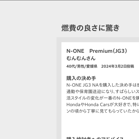
燃費の良さに驚き
N-ONE Premium（JG3）
むんむんさん
40代/男性/愛媛県 2024年3月2日投稿
購入の決め手
N-ONE JG3 NAを購入した決め
通勤や保育園送迎になり、すばらしい
活スタイルの変化が一番のN-ONEを
HondaやHonda Carsが大好き
ンの頃から丁寧に見てもらっていたから、
た。
燃費もステップ ワゴンやN-BOXよ
ップ ワゴンから乗り換えますとお伝え