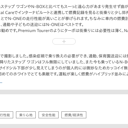
もステップ ワゴンやN-BOXと比べてもスーっと遠心力があまり発生せず曲が
otal Careでインターナビルートと連携して燃費記録を見ると街乗りと少し郊
ことでN-ONEの走行性能が高いことが挙げられます。ちなみに車内の燃費計
、通勤や子どもの送迎にはN-ONEはベストです。
がお勧めです。Premium Tourerのようにターボは街乗りには必要性は薄く
とタイヤが14インチのため交換時に少し安くいけますよ。
arsで撮影しました。感染症禍で乗り換えの必要ができ、通勤、保育園送迎に
降りたステップ ワゴンはフル無限にしていました、また今も乗っているN-BOX
。サイドシル下部が少し見えてしまうのが個人的には微妙なためカッコイイ無
初めてのホワイトでとても素敵です。運転が楽しく燃費がハイブリッド並みによく
ー
行性能
乗り心地
安全性能
燃費/経済性