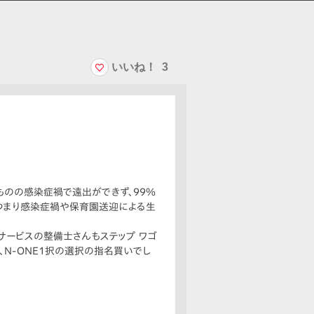
いいね！
3
たものの感染症禍で遠出ができず、99％
つまり感染症禍や保育園送迎による生
またサービスの整備士さんもステップ ワゴ
、N-ONE1択の選択の指名買いでし
か頭にありませんでした。営業担当にステ