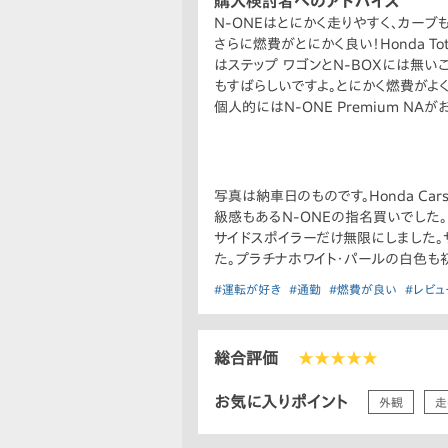
購入検討者へのアドバイス
N-ONEはとにかく走りやすく、カーブ
さらに燃費がとにかく良い！Honda T
はステップ ワゴンとN-BOXには無い
もすばらしいですよ。とにかく燃費がよく
個人的にはN-ONE Premium NA
す。また、金銭的にPremium NAだ
写真は納車日のものです。Honda C
級感もあるN-ONEの指名買いでした。
サイドスポイラーだけ無限にしました
た。プラチナホワイト・パールの白色も
#運転が好き
#通勤
#燃費が良い
#レビュ
総合評価
★★★★★
お気に入りポイント
外観
走