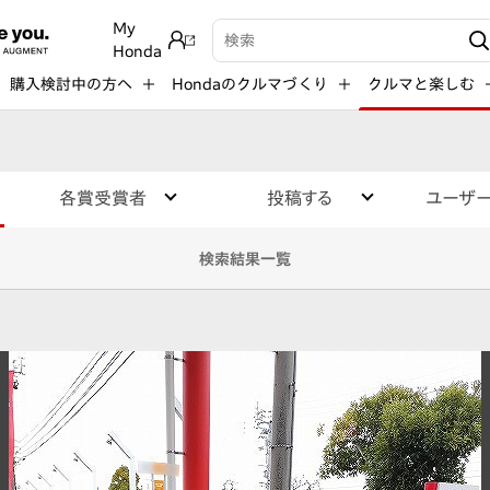
My
検索キーワード入力
Honda
購入検討中の方へ
Hondaのクルマづくり
クルマと楽しむ
各賞受賞者
投稿する
ユーザ
検索結果一覧