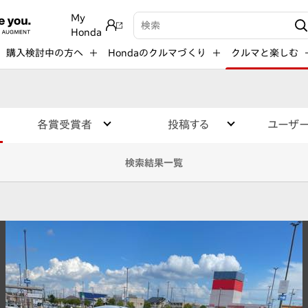
My
検索キーワード入力
Honda
購入検討中の方へ
Hondaのクルマづくり
クルマと楽しむ
各賞受賞者
投稿する
ユーザ
検索結果一覧