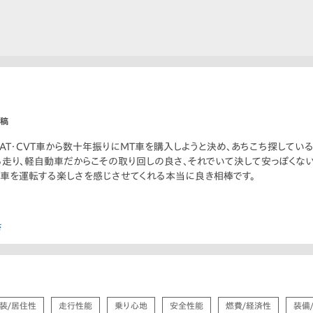
投稿
T・CVT車から数十年振りにMT車を購入しようと決め、あちこち探している中で
走り、軽自動車だからこその取り回しの良さ、それでいて決して安っぽくない
も車を運転する楽しさを感じさせてくれる本当に良き相棒です。
さ
装/居住性
走行性能
乗り心地
安全性能
燃費/経済性
装備