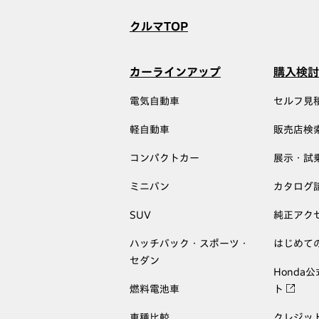
クルマTOP
カーラインアップ
購入検討
電気自動車
セルフ見
軽自動車
販売店検
コンパクトカー
展示・試
ミニバン
カタログ
SUV
純正アク
ハッチバック・スポーツ・
はじめて
セダン
Honda
燃料電池車
ト
車種比較
クレジッ