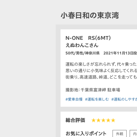
小春日和の東京湾
N-ONE RS（6MT）
えぬわんこさん
50代/男性/神奈川県 2021年11月13日
運転の楽しさが忘れられず、代々乗ったA
思いの通りに小気味よく反応してくれる
街乗り、高速道路、峠道、どこを走って
撮影地：千葉県富津岬 駐車場
#愛車自慢
#運転を楽しむ
#運転のしやす
総合評価
★★★★★
お気に入りポイント
外観
内