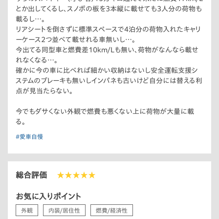
とか出してくるし、スノボの板を3本縦に載せても3人分の荷物も
載るし…。
リアシートを倒さずに標準スペースで4泊分の荷物入れたキャリ
ーケース2つ並べて載せれる車無いし…。
今出てる同型車と燃費差10km/Lも無い、荷物がなんなら載せ
れなくなる…。
確かに今の車に比べれば細かい収納はないし安全運転支援シ
ステムのブレーキも無いしインパネも古いけど自分には替える利
点が見当たらない。
今でもダサくない外観で燃費も悪くない上に荷物が大量に載
る。
#愛車自慢
総合評価
★★★★★
お気に入りポイント
外観
内装/居住性
燃費/経済性