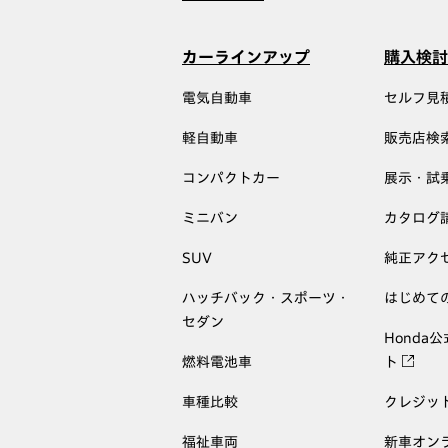
カーラインアップ
購入検討
電気自動車
セルフ見
軽自動車
販売店検
コンパクトカー
展示・試
ミニバン
カタログ
SUV
純正アク
ハッチバック・スポーツ・
はじめて
セダン
Honda
燃料電池車
ト
車種比較
クレジッ
福祉車両
新車オン