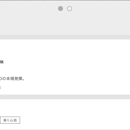
投稿
WDの本領発揮。
む
乗り心地