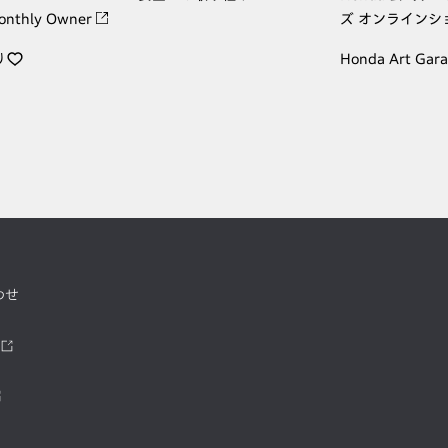
onthly Owner
ズ オンラインシ
り
Honda Art Gar
わせ
ツ