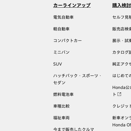
カーラインアップ
購入検討
電気自動車
セルフ見
軽自動車
販売店検
コンパクトカー
展示・試
ミニバン
カタログ
SUV
純正アク
ハッチバック・スポーツ・
はじめて
セダン
Honda
燃料電池車
ト
車種比較
クレジッ
福祉車両
新車オン
Honda 
今まで販売したクルマ