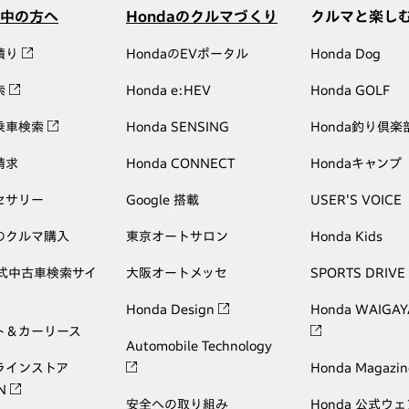
中の方へ
Hondaのクルマづくり
クルマと楽し
積り
HondaのEVポータル
Honda Dog
索
Honda e:HEV
Honda GOLF
乗車検索
Honda SENSING
Honda釣り倶楽
請求
Honda CONNECT
Hondaキャンプ
セサリー
Google 搭載
USER'S VOICE
のクルマ購入
東京オートサロン
Honda Kids
公式中古車検索サイ
大阪オートメッセ
SPORTS DRIVE
Honda Design
Honda WAIGAY
ト＆カーリース
Automobile Technology
ラインストア
Honda Magazin
ON
安全への取り組み
Honda 公式ウ