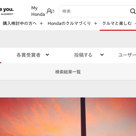
My
検索キーワード入力
Honda
購入検討中の方へ
Hondaのクルマづくり
クルマと楽しむ
各賞受賞者
投稿する
ユーザ
検索結果一覧