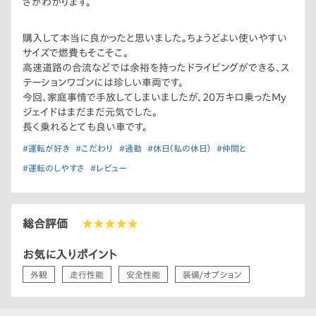
さがわかります。
購入して本当に良かったと思いました。ちょうどよい使いやすい
サイズで燃費もそこそこ。
高速道路の合流などでは余裕を持ったドライビングができる、ス
テーションワゴンには珍しい車両です。
今回、家庭事情で手放してしまいましたが、20万キロ乗ったMy
ジェイドはまだまだ元気でした。
長く乗れるとても良い車です。
#運転が好き
#こだわり
#通勤
#休日（私の休日）
#仲間と
#運転のしやすさ
#レビュー
総合評価
★★★★★
お気に入りポイント
外観
走行性能
安全性能
装備/オプション