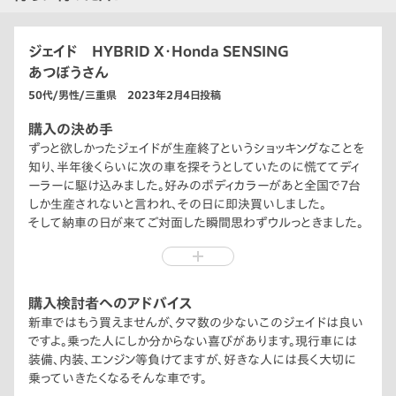
ジェイド HYBRID X・Honda SENSING
あつぼうさん
50代/男性/三重県 2023年2月4日投稿
購入の決め手
ずっと欲しかったジェイドが生産終了というショッキングなことを
知り、半年後くらいに次の車を探そうとしていたのに慌ててディ
ーラーに駆け込みました。好みのボディカラーがあと全国で7台
しか生産されないと言われ、その日に即決買いしました。
そして納車の日が来てご対面した瞬間思わずウルっときました。
シュッとしたスタイル、ハンサム??な顔つき。人とまず、かぶらない
レアさ。買ってよかった〜と叫びたくなるのを抑えている瞬間でし
た。
そして前車とのお別れの記念に新車とのツーショットを撮りまし
購入検討者へのアドバイス
た。
新車ではもう買えませんが、タマ数の少ないこのジェイドは良い
ですよ。乗った人にしか分からない喜びがあります。現行車には
装備、内装、エンジン等負けてますが、好きな人には長く大切に
乗っていきたくなるそんな車です。