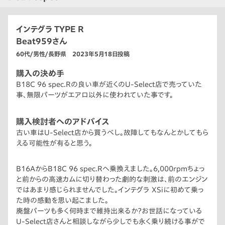
インテグラ TYPE R
Beat959さん
60代/男性/長野県 2023年5月18日投稿
購入の決め手
B18C 96 spec.Rの良い車が近くのU-Select店で売っていた
事、無限パーツがエアロ以外に使われていた事です。
購入検討者へのアドバイス
古い車はU-Select店から買うべし。故障してもなんとかしてもら
える可能性が有ると思う。
B16AからB18C 96 spec.Rへ乗換えました。6,000rpmちょっ
と前からの高速カムに切り替わった劇的な刺激は、前のエンジン
ではあまり感じられませんでした。インテグラ XSiに初めて乗っ
た時の感動を思い起こました。
廃盤パーツも多く何時まで維持出来るか？お世話になっている
U-Select店さんと相談しながら少しでも永く乗り続ける事がで