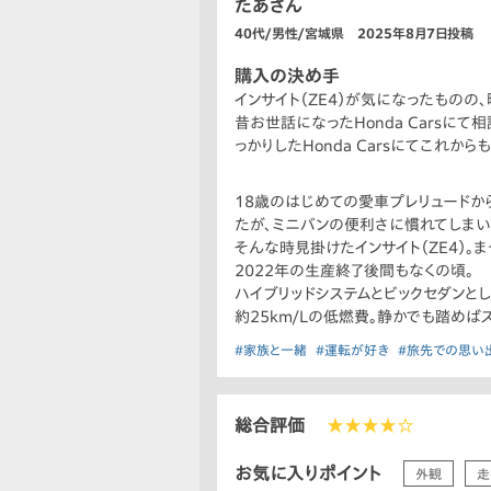
たあさん
40代/男性/宮城県 2025年8月7日投稿
購入の決め手
インサイト（ZE4）が気になったもの
昔お世話になったHonda Cars
っかりしたHonda Carsにてこれか
18歳のはじめての愛車プレリュードから
たが、ミニバンの便利さに慣れてしまい
そんな時見掛けたインサイト（ZE4）。
2022年の生産終了後間もなくの頃。
ハイブリッドシステムとビックセダンと
約25km/Lの低燃費。静かでも踏め
#家族と一緒
#運転が好き
#旅先での思い
総合評価
★★★★☆
お気に入りポイント
外観
走