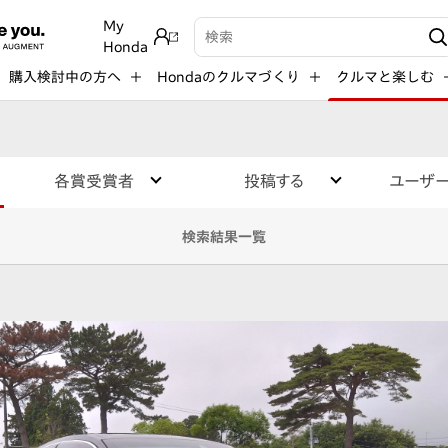
My
検索キーワード入力
Honda
購入検討中の方へ
Hondaのクルマづくり
クルマと楽しむ
各賞受賞者
投稿する
ユーザ
検索結果一覧