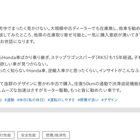
の、町中でまったく見かけない。大規模中古ディーラーでも在庫無し、他車を勧
にて相談してみたところ、他県の在庫取り寄せ可能と。一気に購入意欲が湧いてき
らもお世話になります。
Honda車ばかり乗り継ぎ、ステップワゴンスパーダ（RK5）も15年経過
欲しい車が見つからない。
まったく知らないHonda車、逆輸入車かと思ったくらい。インサイトがこんな
して抜群のデザインに惹かれ中古で購入。往復50kmの通勤で渋滞追従機能
ばスムーズな加速はさすがモーター駆動。もっと皆に勧めたい車です。
出
#通勤
#休日（私の休日）
#運転のしやすさ
#燃費が良い
#デザイン
行性能
安全性能
燃費/経済性