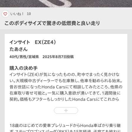
いいね！
10
このボディサイズで驚きの低燃費と良い走り
インサイト EX（ZE4）
たあさん
40代/男性/宮城県 2025年8月7日投稿
購入の決め手
インサイト（ZE4）が気になったものの、町中でまったく見かけな
い。大規模中古ディーラーでも在庫無し、他車を勧められる始末。
昔お世話になったHonda Carsにて相談してみたところ、他県の
在庫取り寄せ可能と。一気に購入意欲が湧いてきて、1週間後に
契約。価格もアフターもしっかりしたHonda Carsにてこれから
もお世話になります。
18歳のはじめての愛車プレリュードからHonda車ばかり乗り継
ぎ、ステップワゴンスパーダ（RK5）も15年経過。子育ても終わり