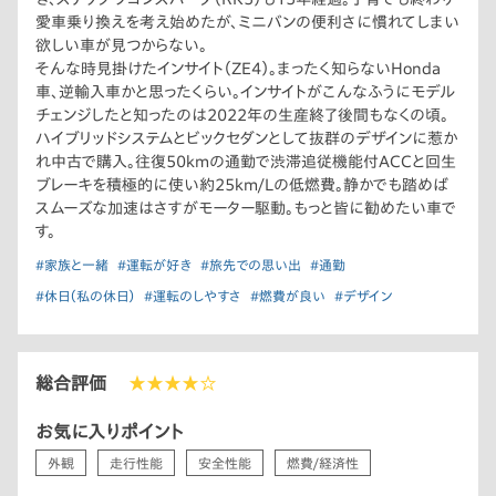
愛車乗り換えを考え始めたが、ミニバンの便利さに慣れてしまい
欲しい車が見つからない。
そんな時見掛けたインサイト（ZE4）。まったく知らないHonda
車、逆輸入車かと思ったくらい。インサイトがこんなふうにモデル
チェンジしたと知ったのは2022年の生産終了後間もなくの頃。
ハイブリッドシステムとビックセダンとして抜群のデザインに惹か
れ中古で購入。往復50kmの通勤で渋滞追従機能付ACCと回生
ブレーキを積極的に使い約25km/Lの低燃費。静かでも踏めば
スムーズな加速はさすがモーター駆動。もっと皆に勧めたい車で
す。
#家族と一緒
#運転が好き
#旅先での思い出
#通勤
#休日（私の休日）
#運転のしやすさ
#燃費が良い
#デザイン
総合評価
★★★★☆
お気に入りポイント
外観
走行性能
安全性能
燃費/経済性