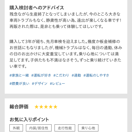
購入検討者へのアドバイス
残念ながら生産終了となってしまいましたが、今のところ大きな
車両トラブルもなく、静粛性が高い為、遠出が楽しくなる車です！
再販された際は、是非とも乗って体験してほしいです。
購入して3年が経ち、先月車検を迎えました。幾度か板金補修の
お世話にもなりましたが、機械トラブルはなく、毎日の通勤、休み
の日のお出かけに大変重宝しています。乗り心地については満
足してます。子供たちも不満はなさそう。ずっと乗り続けていきた
い車です。
#家族と一緒
#運転が好き
#こだわり
#通勤
#運転のしやすさ
#燃費が良い
#デザイン
#レビュー
総合評価
★★★★★
お気に入りポイント
外観
内装/居住性
走行性能
乗り心地