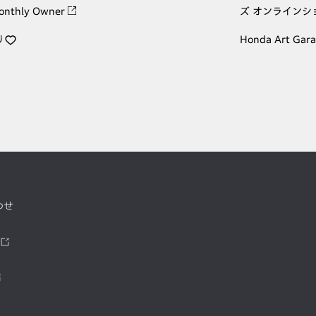
onthly Owner
ズ オンラインシ
り
Honda Art Gar
わせ
ツ