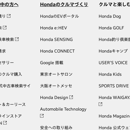
中の方へ
Hondaのクルマづくり
クルマと楽し
積り
HondaのEVポータル
Honda Dog
索
Honda e:HEV
Honda GOLF
乗車検索
Honda SENSING
Honda釣り倶楽
請求
Honda CONNECT
Hondaキャンプ
セサリー
Google 搭載
USER'S VOICE
のクルマ購入
東京オートサロン
Honda Kids
公式中古車検索サイ
大阪オートメッセ
SPORTS DRIVE
Honda Design
Honda WAIGAY
ト＆カーリース
Automobile Technology
ラインストア
Honda Magazin
ON
安全への取り組み
Honda 公式ウ