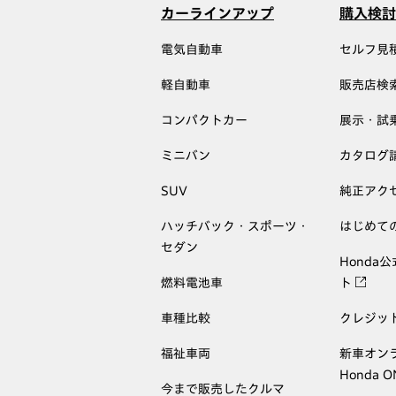
カーラインアップ
購入検討
電気自動車
セルフ見
軽自動車
販売店検
コンパクトカー
展示・試
ミニバン
カタログ
SUV
純正アク
ハッチバック・スポーツ・
はじめて
セダン
Honda
燃料電池車
ト
車種比較
クレジッ
福祉車両
新車オン
Honda 
今まで販売したクルマ