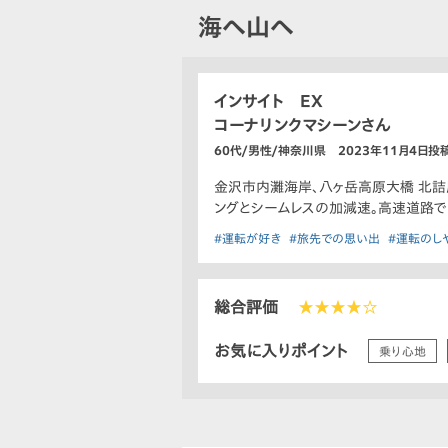
海へ山へ
インサイト EX
コーナリンクマシーンさん
60代/男性/神奈川県 2023年11月4日投
金沢市内灘海岸、八ヶ岳高原大橋 北詰
ングとシームレスの加減速。高速道路で
#運転が好き
#旅先での思い出
#運転のし
総合評価
★★★★☆
お気に入りポイント
乗り心地