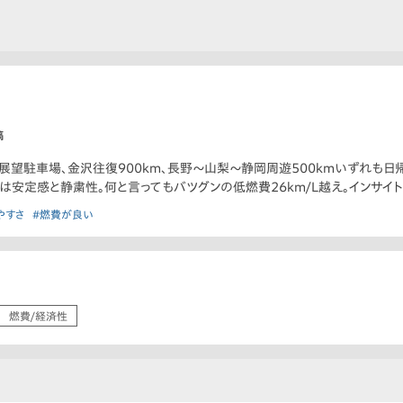
稿
展望駐車場、金沢往復900km、長野〜山梨〜静岡周遊500kmいずれも日
は安定感と静粛性。何と言ってもバツグンの低燃費26km/L越え。インサイト
やすさ
#燃費が良い
燃費/経済性