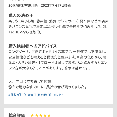
20代/男性/神奈川県 2023年7月17日投稿
購入の決め手
楽しさ・乗り心地・静粛性・燃費・ボディサイズ・見た目などの要素
をバランス重視で決定。エンジン性能で最後まで悩みました。2L
＋e:HEVなら理想的。
購入検討者へのアドバイス
ロングツーリング向きミッドサイズ車です。一般道では不満なし。
安全性能なども考えると優秀だと思います。車高の低さから、急
な坂・大きい段差・オフロードは避けてます。べた踏みするとエン
ジン音が大きくなることがあります。普段は静かです。
大川内山に立ち寄って休憩。
静かで清涼な山の中に、風鈴の音が鳴ってました。
#運転が好き
#休日（私の休日）
#レビュー
総合評価
★★★★★