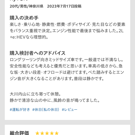
20代/男性/神奈川県 2023年7月17日投稿
購入の決め手
楽しさ・乗り心地・静粛性・燃費・ボディサイズ・見た目などの要素
をバランス重視で決定。エンジン性能で最後まで悩みました。2L
＋e:HEVなら理想的。
購入検討者へのアドバイス
ロングツーリング向きミッドサイズ車です。一般道では不満なし。
安全性能なども考えると優秀だと思います。車高の低さから、急
な坂・大きい段差・オフロードは避けてます。べた踏みするとエン
ジン音が大きくなることがあります。普段は静かです。
大川内山に立ち寄って休憩。
静かで清涼な山の中に、風鈴の音が鳴ってました。
#運転が好き
#休日（私の休日）
#レビュー
総合評価
★★★★★