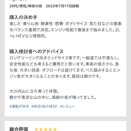
20代/男性/神奈川県 2023年7月17日投稿
購入の決め手
楽しさ・乗り心地・静粛性・燃費・ボディサイズ・見た目などの要素
をバランス重視で決定。エンジン性能で最後まで悩みました。2L
＋e:HEVなら理想的。
購入検討者へのアドバイス
ロングツーリング向きミッドサイズ車です。一般道では不満なし。
安全性能なども考えると優秀だと思います。車高の低さから、急
な坂・大きい段差・オフロードは避けてます。べた踏みするとエン
ジン音が大きくなることがあります。普段は静かです。
大川内山に立ち寄って休憩。
静かで清涼な山の中に、風鈴の音が鳴ってました。
#運転が好き
#休日（私の休日）
#レビュー
総合評価
★★★★★