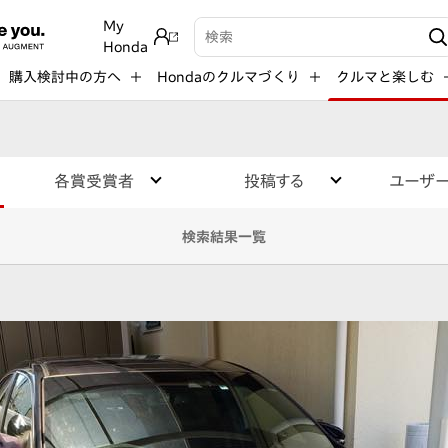
My
検索キーワード入力
Honda
購入検討中の方へ
Hondaのクルマづくり
クルマと楽しむ
各賞受賞者
投稿する
ユーザ
検索結果一覧