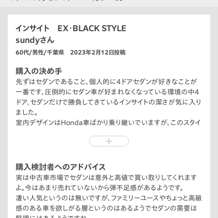
インサイト EX・BLACK STYLE
sundyさん
60代/男性/千葉県 2023年2月12日投稿
購入の決め手
先ずはセダンであること、個人的に4ドアセダンが好きなことが
一番です、圧倒的にセダン車が好まれなくなっている環境の中4
ドア、セダンだけで勝負してきているインサイトの潔さが気に入り
ました。
室内デザインはHonda車ばかり乗り継いでいますが、このスタイ
ルには違和感は無しです。
Hマークは、もう少し控えめでも良いのかなとは思います。
先にも書きましたが変速機がシフトレバーでは無くスイッチにな
っている点はとても気に入っています。
購入検討者へのアドバイス
何か違いを感じさせてくれます。
実は中古車市場でセダンは意外と高値で買い取りしてくれます
オートブレーキホールドは実際に乗ってみて気に入りました、停
よ。今はあまり売れていないから弾不足感があるようです。
車しているときが実に楽です。これは全車標準装備化して欲しい
凄い人気というのは無いですが、ファミリーユースやちょっと高級
装置です。地味と言えば地味なのかもしれませんが重厚感のある
感のある車を欲しがる層というのはあるようでセダンの需要は
セダンが少なくなり個人的には選択の幅が狭まり窮屈な思いを