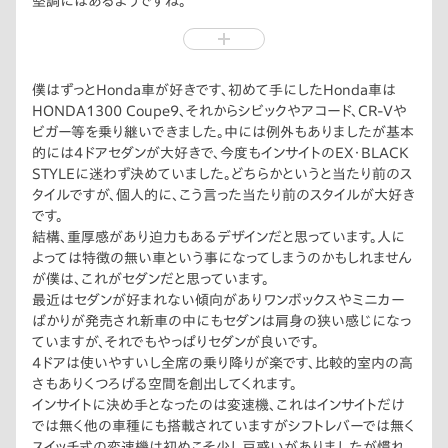
堅調にはあるようですね。
していますがいつか又セダン人気が復活してくれる日を楽しみに
あまり売れていないので中古車市場でもあまり出回らず直ぐに
しています。
売れてしまうそうです。
家族で使うには4ドアセダンは実に使い勝手の良い車だと思っ
しっかりとした中級以上のセダンって結構狙い目だと思います。
ています。
使い勝手の良さは一番だと思いますよ、背もあまり高くなく車幅
僕はずっとHonda車が好きです、初めて手にしたHonda車は
も平均的ですから機械式の駐車場にも簡単に止められますし、
HONDA1300 Coupe9、それからシビックやアコード、CR-Vや
市内の時間貸しの駐車場でも、それほど苦労しないで駐車可能
ビガー等を乗り継いできました。中には例外もありましたが基本
です。
的には4ドアセダンが大好きで、今度もインサイトのEX・BLACK
実質的な取り回しの良さはセダンが一番だと思いますよ。
STYLEに迷わず決めていました。どちらかというと当たり前のス
また、この車では殆どのオプションは必要ありません、私も追加
タイルですが、個人的に、こう言った当たり前のスタイルが大好き
は前後のドラレコとカーコーティングだけです。
です。
ただ、この2点は絶対にしておいた方が良いですよ。
結構、重厚感があり迫力もあるデザインだと思っています。人に
純正のドラレコは安い価格でお願いしたいです。少し高く感じま
よっては特徴の無い車という事になってしまうのかもしれません
した。コーティングは、こんな物かとおもいます…。
が僕は、これがセダンだと思っています。
最近はセダンが好まれない傾向がありワンボックスやミニカー
ばかりが発売され新車の中にもセダンは肩身の狭い感じになっ
ていますが、それでもやっぱりセダンが良いです。
4ドアは使いやすいし全席の乗り降りが楽です、比較的室内の高
さもありくつろげる空間を創出してくれます。
インサイトに決め手となったのは変速機、これはインサイトだけ
では無く他の車種にも搭載されていますがシフトレバーでは無く
スイッチ式の変速機は初めこそ少し戸惑いがありましたが慣れ