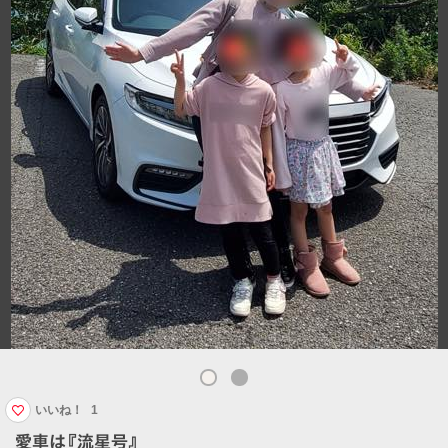
いいね！
1
愛車は『流星号』