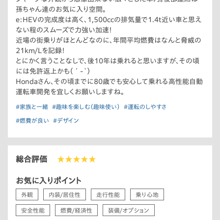
孫ちゃん達のお気に入り空間。
e:HEVの完成度は高く、1,500ccの排気量で1.4t近い車と思え
ない程のスムーズで力強い加速！
近場の街乗りがほとんどなのに、年間平均燃費はなんと脅威の
21km/Lを記録！
とにかく言うことなしで、後10年は乗れると思いますが、その頃
には免許返上かも（´-`）
Hondaさん、その頃までに80歳でも安心して乗れる高性能自動
運転車開発を宜しくお願いしますね。
#家族と一緒
#趣味を楽しむ（趣味使い）
#運転のしやすさ
#燃費が良い
#デザイン
総合評価
★★★★★
お気に入りポイント
外観
内装/居住性
走行性能
乗り心地
安全性能
燃費/経済性
装備/オプション