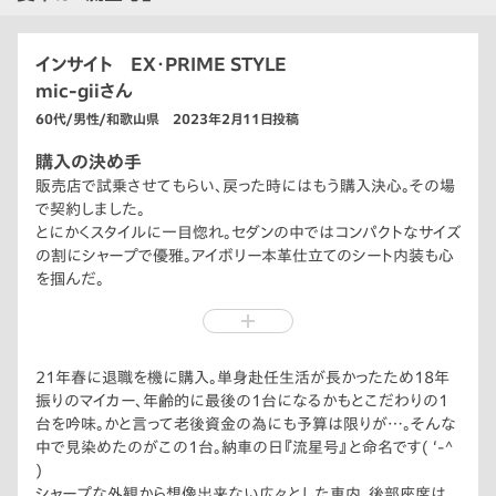
インサイト EX・PRIME STYLE
mic-giiさん
60代/男性/和歌山県 2023年2月11日投稿
購入の決め手
販売店で試乗させてもらい、戻った時にはもう購入決心。その場
で契約しました。
とにかくスタイルに一目惚れ。セダンの中ではコンパクトなサイズ
の割にシャープで優雅。アイボリー本革仕立てのシート内装も心
を掴んだ。
広い視界としっかりしたステアリング反応、オートブレーキホール
ド機能で運転は非常に楽。
e:HEVの駆動性能はイメージ通りのレスポンス。普段はECON
モードで全く問題ないが、時々使うSPORTモードでは優越感を
21年春に退職を機に購入。単身赴任生活が長かったため18年
感じるほど。まるで駅伝の追い抜きのよう！
振りのマイカー、年齢的に最後の1台になるかもとこだわりの1
乗ってすぐに分かる完成度なのに、きっちり予算に収まり、買わ
台を吟味。かと言って老後資金の為にも予算は限りが…。そんな
ない選択肢はありませんでした。
中で見染めたのがこの1台。納車の日『流星号』と命名です( ‘-^
)
シャープな外観から想像出来ない広々とした車内。後部座席は