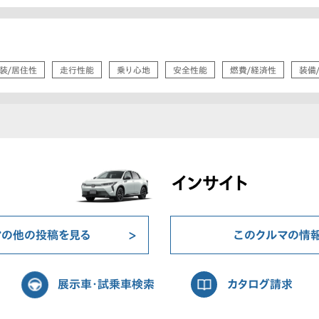
装/居住性
走行性能
乗り心地
安全性能
燃費/経済性
装備
インサイト
マの他の投稿を見る
このクルマの情
展示車・試乗車検索
カタログ請求