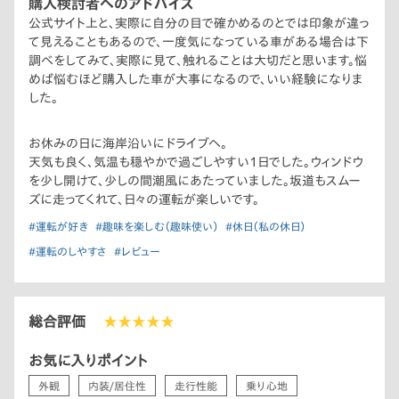
購入検討者へのアドバイス
公式サイト上と、実際に自分の目で確かめるのとでは印象が違っ
て見えることもあるので、一度気になっている車がある場合は下
調べをしてみて、実際に見て、触れることは大切だと思います。悩
めば悩むほど購入した車が大事になるので、いい経験になりま
した。
お休みの日に海岸沿いにドライブへ。
天気も良く、気温も穏やかで過ごしやすい1日でした。ウィンドウ
を少し開けて、少しの間潮風にあたっていました。坂道もスムー
ズに走ってくれて、日々の運転が楽しいです。
#運転が好き
#趣味を楽しむ（趣味使い）
#休日（私の休日）
#運転のしやすさ
#レビュー
総合評価
★★★★★
お気に入りポイント
外観
内装/居住性
走行性能
乗り心地