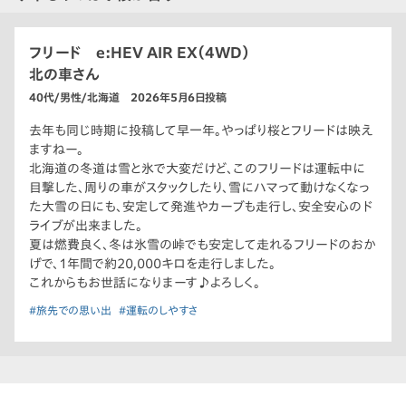
フリード e:HEV AIR EX（4WD）
北の車さん
40代/男性/北海道 2026年5月6日投稿
去年も同じ時期に投稿して早一年。やっぱり桜とフリードは映え
ますねー。
北海道の冬道は雪と氷で大変だけど、このフリードは運転中に
目撃した、周りの車がスタックしたり、雪にハマって動けなくなっ
た大雪の日にも、安定して発進やカーブも走行し、安全安心のド
ライブが出来ました。
夏は燃費良く、冬は氷雪の峠でも安定して走れるフリードのおか
げで、1年間で約20,000キロを走行しました。
これからもお世話になりまーす♪よろしく。
#旅先での思い出
#運転のしやすさ