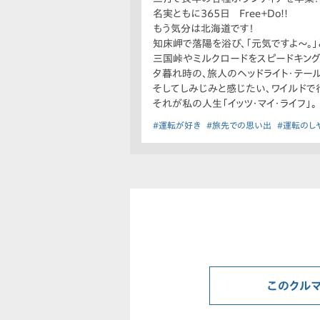
名実ともに365日 Free＋Do!!
もう気分は北海道です！
知床岬で落陽を浴び、「元気ですよ〜。」
三国峠やミルクロードをスピードキング
夕暮れ時の、旅人のヘッドライト・テー
そしてしみじみと感じたい、ワイルドで
それが私の人生「イッツ・マイ・ライフ」。
#運転が好き
#旅先での思い出
#運転のし
このクル