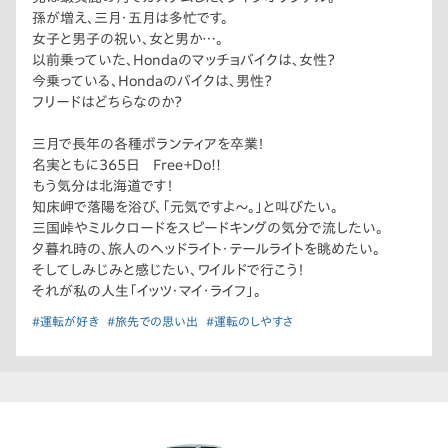
孫が増え、三月・五月は多忙です。
女子と男子の祝い、女と男か…。
以前乗っていた、Hondaのマッチョバイクは、女性？
今乗っている、Hondaのバイクは、男性？
フリードはどちらなのか？
三月で長年の各種ボランティアを卒業！
名実ともに365日 Free＋Do!!
もう気分は北海道です！
知床岬で落陽を浴び、「元気ですよ〜。」と叫びたい。
三国峠やミルクロードをスピードキングの気分で流したい。
夕暮れ時の、旅人のヘッドライト・テールライトを眺めたい。
そしてしみじみと感じたい、ワイルドで行こう！
それが私の人生「イッツ・マイ・ライフ」。
#運転が好き
#旅先での思い出
#運転のしやすさ