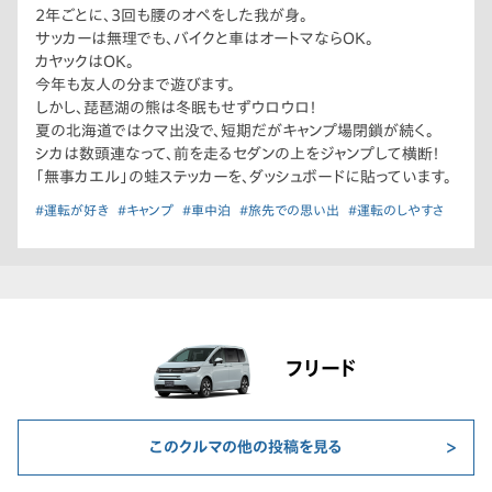
2年ごとに、3回も腰のオペをした我が身。
サッカーは無理でも、バイクと車はオートマならOK。
カヤックはOK。
今年も友人の分まで遊びます。
しかし、琵琶湖の熊は冬眠もせずウロウロ！
夏の北海道ではクマ出没で、短期だがキャンプ場閉鎖が続く。
シカは数頭連なって、前を走るセダンの上をジャンプして横断！
「無事カエル」の蛙ステッカーを、ダッシュボードに貼っています。
#運転が好き
#キャンプ
#車中泊
#旅先での思い出
#運転のしやすさ
フリード
このクルマの他の投稿を見る