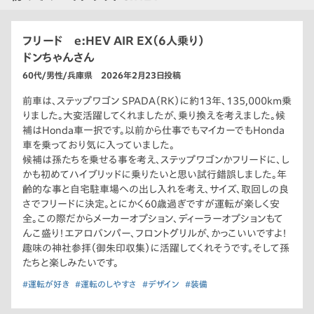
フリード e:HEV AIR EX（6人乗り）
ドンちゃんさん
60代/男性/兵庫県 2026年2月23日投稿
前車は、ステップワゴン SPADA（RK）に約13年、135,000km乗
りました。大変活躍してくれましたが、乗り換えを考えました。候
補はHonda車一択です。以前から仕事でもマイカーでもHonda
車を乗っており気に入っていました。
候補は孫たちを乗せる事を考え、ステップワゴンかフリードに、し
かも初めてハイブリッドに乗りたいと思い試行錯誤しました。年
齢的な事と自宅駐車場への出し入れを考え、サイズ、取回しの良
さでフリードに決定。とにかく60歳過ぎですが運転が楽しく安
全。この際だからメーカーオプション、ディーラーオプションもて
んこ盛り！エアロバンパー、フロントグリルが、かっこいいですよ！
趣味の神社参拝（御朱印収集）に活躍してくれそうです。そして孫
たちと楽しみたいです。
#運転が好き
#運転のしやすさ
#デザイン
#装備