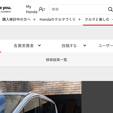
My
検索キーワード入力
Honda
購入検討中の方へ
Hondaのクルマづくり
クルマと楽しむ
各賞受賞者
投稿する
ユーザ
検索結果一覧