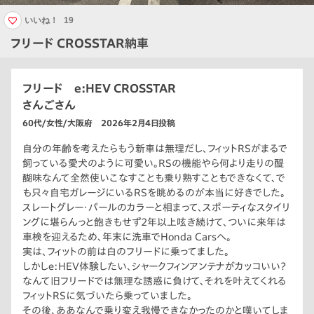
いいね！
19
フリード CROSSTAR納車
フリード e:HEV CROSSTAR
さんごさん
60代/女性/大阪府 2026年2月4日投稿
自分の年齢を考えたらもう新車は無理だし、フィットRSがまるで
飼っている愛犬のように可愛い。RSの機能やら何より走りの醍
醐味なんて全然使いこなすことも乗り熟すこともできなくて、で
も只々自宅ガレージにいるRSを眺めるのが本当に好きでした。
スレートグレー・パールのカラーと相まって、スポーティなスタイリ
ングに堪らんっと飽きもせず2年以上呟き続けて、ついに来年は
車検を迎えるため、年末に洗車でHonda Carsへ。
実は、フィットの前は白のフリードに乗ってました。
しかしe:HEV体験したい、シャークフィンアンテナがカッコいい？
なんて旧フリードでは無理な誘惑に負けて、それを叶えてくれる
フィットRSに気づいたら乗っていました。
その後、ああなんで乗り変え我慢できなかったのかと嘆いてしま