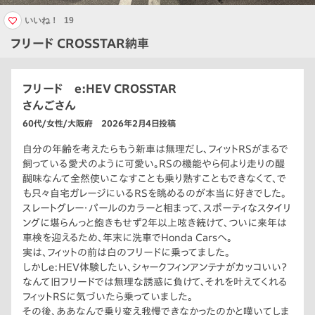
いいね！
19
フリード CROSSTAR納車
フリード e:HEV CROSSTAR
さんごさん
60代/女性/大阪府 2026年2月4日投稿
自分の年齢を考えたらもう新車は無理だし、フィットRSがまるで
飼っている愛犬のように可愛い。RSの機能やら何より走りの醍
醐味なんて全然使いこなすことも乗り熟すこともできなくて、で
も只々自宅ガレージにいるRSを眺めるのが本当に好きでした。
スレートグレー・パールのカラーと相まって、スポーティなスタイリ
ングに堪らんっと飽きもせず2年以上呟き続けて、ついに来年は
車検を迎えるため、年末に洗車でHonda Carsへ。
実は、フィットの前は白のフリードに乗ってました。
しかしe:HEV体験したい、シャークフィンアンテナがカッコいい？
なんて旧フリードでは無理な誘惑に負けて、それを叶えてくれる
フィットRSに気づいたら乗っていました。
その後、ああなんで乗り変え我慢できなかったのかと嘆いてしま