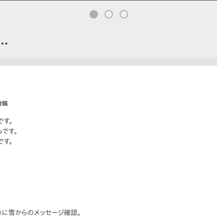
…
投稿
です。
です。
です。
。
に雪からのメッセージ確認。