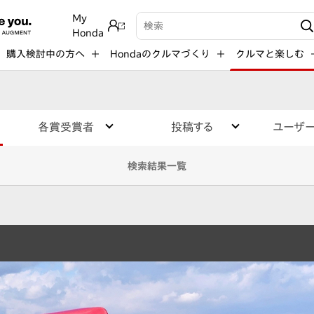
My
検索キーワード入力
Honda
購入検討中の方へ
Hondaのクルマづくり
クルマと楽しむ
各賞受賞者
投稿する
ユーザ
検索結果一覧