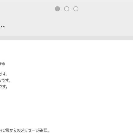
…
投稿
です。
です。
です。
。
に雪からのメッセージ確認。