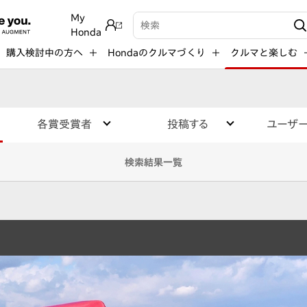
My
検索キーワード入力
Honda
購入検討中の方へ
Hondaのクルマづくり
クルマと楽しむ
各賞受賞者
投稿する
ユーザ
検索結果一覧