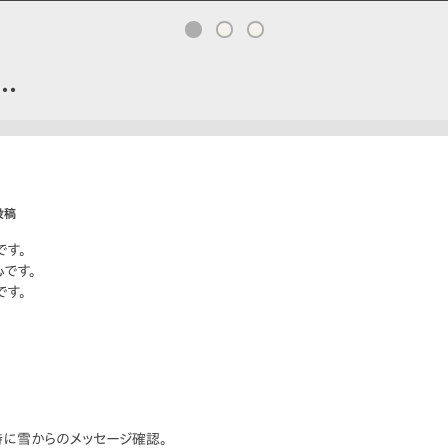
…
投稿
です。
です。
です。
。
に雪からのメッセージ確認。