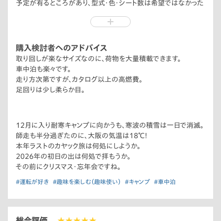
予定が有るところがあり、型式・色・シート数は希望ではなかった
ですが、即予約し購入！
2列シート、これはこれで良い良い！
購入検討者へのアドバイス
取り回しが楽なサイズなのに、荷物を大量積載できます。
車中泊も楽々です。
走り方次第ですが、カタログ以上の高燃費。
足回りは少し柔らか目。
12月に入り耐寒キャンプに向かうも、寒波の積雪は一日で消滅。
師走も半分過ぎたのに、大阪の気温は18℃！
本年ラストのカヤック旅は何処にしようか。
2026年の初日の出は何処で拝もうか。
その前にクリスマス・忘年会ですね。
#運転が好き
#趣味を楽しむ（趣味使い）
#キャンプ
#車中泊
総合評価
★★★★★