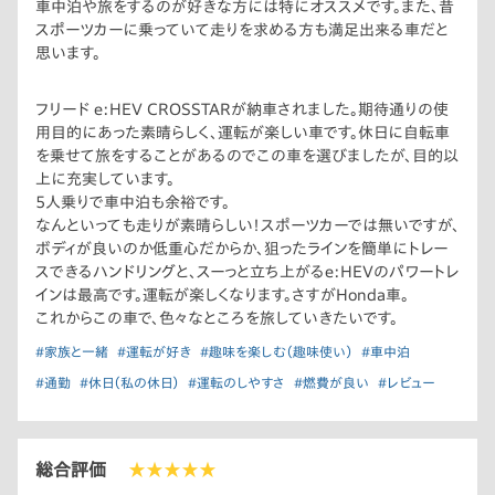
車中泊や旅をするのが好きな方には特にオススメです。また、昔
スポーツカーに乗っていて走りを求める方も満足出来る車だと
思います。
フリード e:HEV CROSSTARが納車されました。期待通りの使
用目的にあった素晴らしく、運転が楽しい車です。休日に自転車
を乗せて旅をすることがあるのでこの車を選びましたが、目的以
上に充実しています。
5人乗りで車中泊も余裕です。
なんといっても走りが素晴らしい！スポーツカーでは無いですが、
ボディが良いのか低重心だからか、狙ったラインを簡単にトレー
スできるハンドリングと、スーっと立ち上がるe:HEVのパワートレ
インは最高です。運転が楽しくなります。さすがHonda車。
これからこの車で、色々なところを旅していきたいです。
#家族と一緒
#運転が好き
#趣味を楽しむ（趣味使い）
#車中泊
#通勤
#休日（私の休日）
#運転のしやすさ
#燃費が良い
#レビュー
総合評価
★★★★★