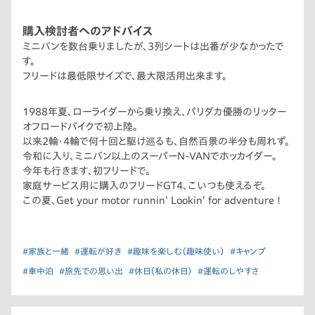
購入検討者へのアドバイス
ミニバンを数台乗りましたが、3列シートは出番が少なかったで
す。
フリードは最低限サイズで、最大限活用出来ます。
1988年夏、ローライダーから乗り換え、パリダカ優勝のリッター
オフロードバイクで初上陸。
以来2輪・4輪で何十回と駆け巡るも、自然百景の半分も周れず。
令和に入り、ミニバン以上のスーパーN-VANでホッカイダー。
今年も行きます、初フリードで。
家庭サービス用に購入のフリードGT4、こいつも使えるぞ。
この夏、Get your motor runnin' Lookin' for adventure !
#家族と一緒
#運転が好き
#趣味を楽しむ（趣味使い）
#キャンプ
#車中泊
#旅先での思い出
#休日（私の休日）
#運転のしやすさ