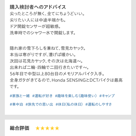
購入検討者へのアドバイス
尖ったところが無く、全てにちょうどいい。
尖りたい人には中途半端かも。
ドア開錠センサーが超敏感。
洗車時でのシャワー水で開錠します。
隠れ家の雪下ろしを兼ねて、雪見カヤック。
本当は寒がりですが、漕げば暖かい。
次回は花見カヤック、その次は北海道〜。
出来れば二輪・四輪で二回行きたいです〜。
56年目で中型以上80台目のメモリアルバイク入手。
全身ガタがきてるので、Honda SENSINGとDCTバイクは最高
です。
#家族と一緒
#運転が好き
#趣味を楽しむ（趣味使い）
#キャンプ
#車中泊
#旅先での思い出
#休日（私の休日）
#運転のしやすさ
総合評価
★★★★★