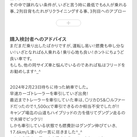
その中で譲れない条件が、いざと言う時に最低でも6人が乗れる
事、2列目背もたれがリクライニングする事、3列目へのアプロー
チに椅子を畳まなくて良い事、4WDの設定がある事。5ナンバー
で選ぶ事。
その条件を満たしていたのがフリードでした。
購入検討者へのアドバイス
まだまだ乗り出したばかりですが、運転し易い！燃費も申し分な
い！いざとなれば6人乗れる！乗り心地も良い！ホントにちょうど
良い車です。
もしも、他の同サイズ車と悩んでいるのであれば私はフリードを
お勧めします^_^
2024年2月23日待ちに待った納車でした。
早速カーゴトレーラーを牽引していざ出発！
最近までトレーラーを牽引していた車は、○リカD5＆○ルファー
ドだったので1,500ccで牽引できるのか相当不安でしたが!!
キャンプ場迄の山道もハイブリッドの力を借りてグングン走るの
で夫婦でビックリ！
しかも牽引している状態でも燃費計はグングン伸びていき、
17.6km/L凄いの一言に尽きました^_^