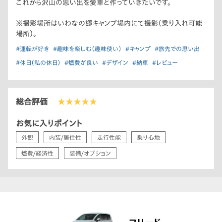
これから沢山の思い出を愛車と作っていきたいです。
※撮影場所はいわなの郷キャンプ場内にて撮影（乗り入れ可能
場所）。
#運転が好き
#趣味を楽しむ（趣味使い）
#キャンプ
#旅先での思い出
#休日（私の休日）
#燃費が良い
#デザイン
#納車
#レビュー
総合評価
★★★★★
お気に入りポイント
外観
内装/居住性
走行性能
乗り心地
燃費/経済性
装備/オプション