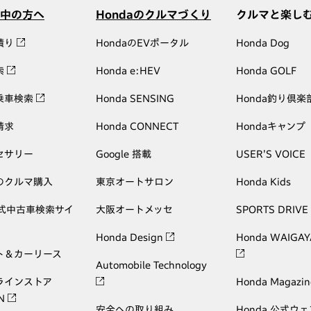
中の方へ
Hondaのクルマづくり
クルマと楽し
積り
HondaのEVポータル
Honda Dog
索
Honda e:HEV
Honda GOLF
乗車検索
Honda SENSING
Honda釣り倶楽
請求
Honda CONNECT
Hondaキャンプ
セサリー
Google 搭載
USER'S VOICE
のクルマ購入
東京オートサロン
Honda Kids
公式中古車検索サイ
大阪オートメッセ
SPORTS DRIVE
Honda Design
Honda WAIGAY
ト＆カーリース
Automobile Technology
ラインストア
Honda Magazin
ON
安全への取り組み
Honda 公式ウ