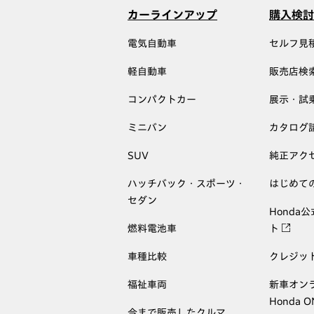
カーラインアップ
購入検討
電気自動車
セルフ見
軽自動車
販売店検
コンパクトカー
展示・試
ミニバン
カタログ
SUV
純正アク
ハッチバック・スポーツ・
はじめて
セダン
Honda
燃料電池車
ト
車種比較
クレジッ
福祉車両
新車オン
Honda 
今まで販売したクルマ