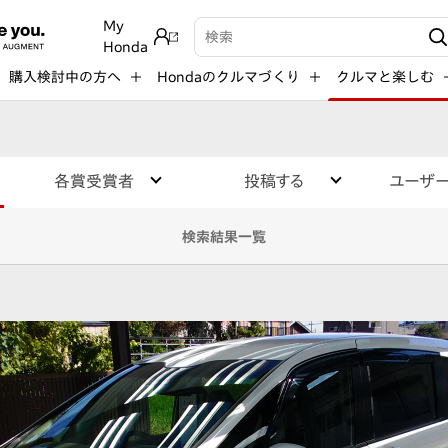
My
検索キーワード入力
Honda
購入検討中の方へ
Hondaのクルマづくり
クルマと楽しむ
各賞受賞者
投稿する
ユーザ
検索結果一覧