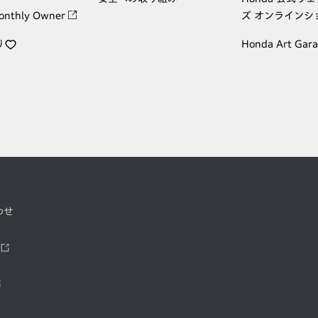
onthly Owner
ズ オンラインシ
り
Honda Art Gar
わせ
ツ